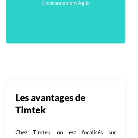
Environnement Agile
Aptitudes et qualités
Les avantages de
Timtek
Travail d'équipe
Curiosité
Envie d'apprendre
Veille technologique
Chez Timtek, on est focalisés sur
Matrise de l'anglais